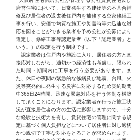
大阪府住宅供給公社が管理する公社賃貸住宅及び
府営住宅において、日常発生する建物等の不具合補
修及び居住者の退去後住戸内を補修する空家修繕工
事を行い、安価で均質な施工や災害時等の迅速な対
応を図ることができる業者を予め公社が公募により
選定し、修繕工事等認定業者（以下「認定業者」と
いう。）の認定を行う制度です。
認定業者は住戸内や施設に入り、居住者の方と直
接応対しながら、適切かつ経済性も考慮し、限られ
た時間・期間内に工事を行う必要があります。ま
た、休日や夜間の緊急的な修繕及び地震、台風、火
災等突発的に発生する災害に対応するため契約期間
中365日24時間、迅速な緊急対応を行う体制を構築
して頂くことになります。認定業者が行った施工状
況が直接居住者の方の生活に影響しますので、十分
な経験と技術力を有し、賃貸住宅の管理に関する規
定に基づく個人負担などについて居住者に対し適切
かつ親切で丁寧な対応をとることが求められます。