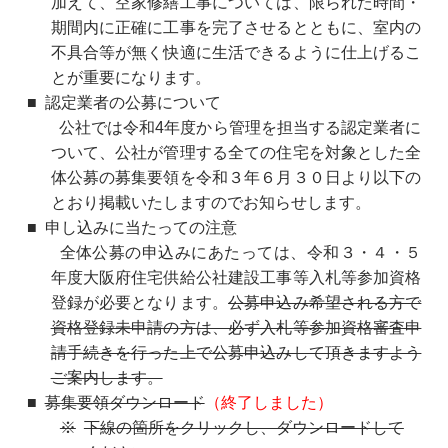
加えて、空家修繕工事については、限られた時間・
期間内に正確に工事を完了させるとともに、室内の
不具合等が無く快適に生活できるように仕上げるこ
とが重要になります。
認定業者の公募について
公社では令和4年度から管理を担当する認定業者に
ついて、公社が管理する全ての住宅を対象とした全
体公募の募集要領を令和３年６月３０日より以下の
とおり掲載いたしますのでお知らせします。
申し込みに当たっての注意
全体公募の申込みにあたっては、令和３・４・５
年度大阪府住宅供給公社建設工事等入札等参加資格
登録が必要となります。
公募申込み希望される方で
資格登録未申請の方は、必ず入札等参加資格審査申
請手続きを行った上で公募申込みして頂きますよう
ご案内します。
募集要領ダウンロード
（終了しました）
下線の箇所をクリックし、ダウンロードして