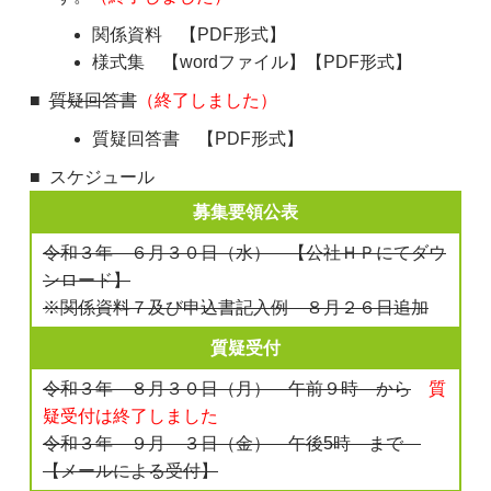
関係資料 【PDF形式】
様式集 【wordファイル】【PDF形式】
質疑回答書
（終了しました）
質疑回答書 【PDF形式】
スケジュール
募集要領公表
令和３年 ６月３０日（水） 【公社ＨＰにてダウ
ンロード】
※関係資料７及び申込書記入例 ８月２６日追加
質疑受付
令和３年 ８月３０日（月） 午前９時 から
質
疑受付は終了しました
令和３年 ９月 ３日（金） 午後5時 まで
【メールによる受付】