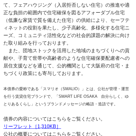
て、フェアハウジング（入居拒否しない住宅）の推進や適
正な負担の範囲内で住宅確保を図るアフォーダブル住宅
（低廉な家賃で質を備えた住宅）の供給により、セーフテ
ィネットの役割を果たし、少子高齢化、多様化する住宅ニ
ーズ、コミュニティ活性化などの社会的課題の解決に向け
た取り組みを行っております。
また、団地ストックを活用した地域のまちづくりへの貢
献や、子育て世帯や高齢者のような住宅確保要配慮者への
居住支援などを通じて、公的機関として大阪府の住宅・ま
ちづくり政策にも寄与しております。
本債券の愛称である「スマリオ（SMALIO）」とは、公社が管理・運営
を行う賃貸住宅ブランドで、「SMART LIFE OSAKA 自分らしく、ゆ
とりあるくらし」というブランドメッセージの略語・造語です。
債券の内容についてはこちらをご覧ください。
リーフレット［1,310KB］
公社の概要についてはこちらをご覧ください。