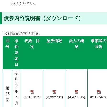
わせください。
債券内容説明書（ダウンロード）
(公社賃貸スマリオ債)
回
条
表紙・目
証券情報
法人の概
事業等の
号
件
次
況
状況
決
定
日
令
和
8
第
年
25
6
(1,017KB)
(2,855KB)
(4,473KB)
(6,126KB
回
月