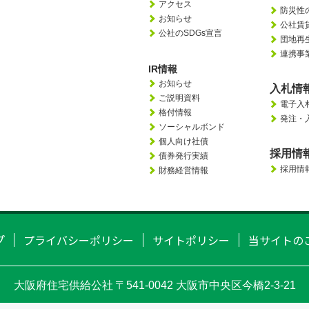
アクセス
防災性
お知らせ
公社賃
公社のSDGs宣言
団地再
連携事
IR情報
お知らせ
入札情
ご説明資料
電子入
格付情報
発注・
ソーシャルボンド
個人向け社債
採用情
債券発行実績
採用情
財務経営情報
プ
プライバシーポリシー
サイトポリシー
当サイトの
大阪府住宅供給公社
〒541-0042 大阪市中央区今橋2-3-21