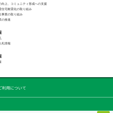
の向上、
コミュニティ形成への支援
貸住宅耐震化の取り組み
生事業の取り組み
業の推進
報
札
入札情報
報
報
ご利用について