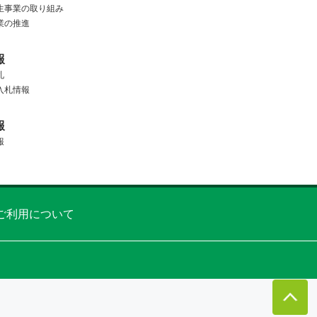
生事業の取り組み
業の推進
報
札
入札情報
報
報
ご利用について