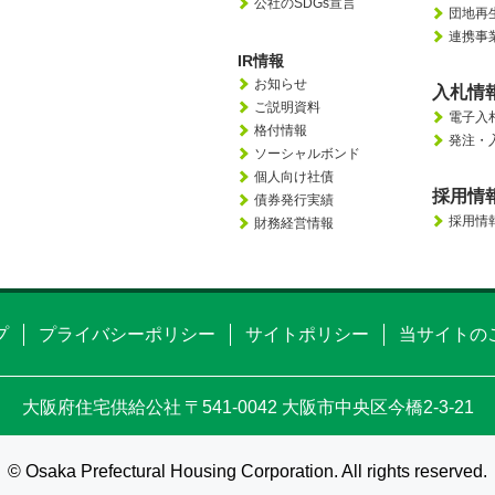
公社のSDGs宣言
団地再
連携事
IR情報
お知らせ
入札情
ご説明資料
電子入
格付情報
発注・
ソーシャルボンド
個人向け社債
採用情
債券発行実績
採用情
財務経営情報
プライバシーポリシー
サイトポリシー
当サイトの
プ
大阪府住宅供給公社
〒541-0042 大阪市中央区今橋2-3-21
© Osaka Prefectural Housing Corporation. All rights reserved.