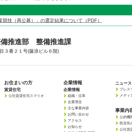
案競技（再公募）」の選定結果について（PDF）
整備推進部 整備推進課
丁目３番２１号(藤浪ビル６階)
お住まいの方
企業情報
ニュース
賃貸住宅
企業情報
プレス
メディ
公社賃貸住宅スマリオ
組織・沿革
企業理念
主な事業内容
事業内
お問い合わせ
公的機
アクセス
防災性
お知らせ
公社賃