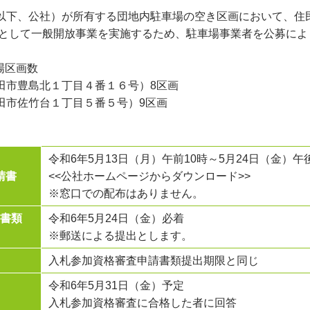
下、公社）が所有する団地内駐車場の空き区画において、住
として一般開放事業を実施するため、駐車場事業者を公募によ
場区画数
市豊島北１丁目４番１６号）8区画
市佐竹台１丁目５番５号）9区画
令和6年5月13日（月）午前10時～5月24日（金）午
請書
<<公社ホームページからダウンロード>>
※窓口での配布はありません。
請書類
令和6年5月24日（金）必着
※郵送による提出とします。
入札参加資格審査申請書類提出期限と同じ
令和6年5月31日（金）予定
入札参加資格審査に合格した者に回答