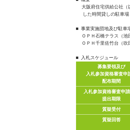
大阪府住宅供給公社（以
した時間貸しの駐車場
事業実施団地及び駐車
ＯＰＨ石橋テラス（池田
ＯＰＨ千里佐竹台（吹田
入札スケジュール
募集要領及び
入札参加資格審査申
配布期間
入札参加資格審査申
提出期限
質疑受付
質疑回答