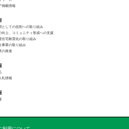
ア掲載情報
容
関としての役割への取り組み
の向上、
コミュニティ形成への支援
貸住宅耐震化の取り組み
生事業の取り組み
業の推進
報
札
入札情報
報
報
ご利用について