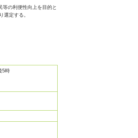
民等の利便性向上を目的と
り選定する。
後5時