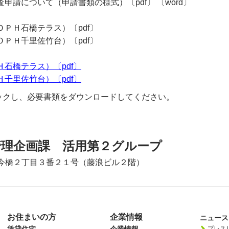
申請について（申請書類の様式）〔pdf〕 〔word〕
ＰＨ石橋テラス）〔pdf〕
ＰＨ千里佐竹台）〔pdf〕
石橋テラス）〔pdf〕
千里佐竹台）〔pdf〕
ックし、必要書類をダウンロードしてください。
管理企画課 活用第２グループ
今橋２丁目３番２１号（藤浪ビル２階）
お住まいの方
企業情報
ニュース
プレス