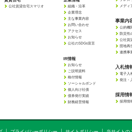
賃貸住宅
企業情報
メディ
公社賃貸住宅スマリオ
組織・沿革
企業理念
主な事業内容
事業内
お問い合わせ
公的機
アクセス
防災性
お知らせ
公社賃
公社のSDGs宣言
団地再
連携事
IR情報
お知らせ
入札情
ご説明資料
電子入
格付情報
発注・
ソーシャルボンド
個人向け社債
採用情
債券発行実績
採用情
財務経営情報
プライバシーポリシー
サイトポリシー
当サイトの
プ