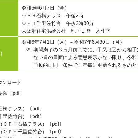
令和6年6月7日（金）
ＯＰＨ石橋テラス 午後2時
ＯＰＨ千里佐竹台 午後2時30分
大阪府住宅供給公社 地下１階 入札室
令和6年7月1日（月）～令和7年6月30日（月）
期間満了の３ヵ月前までに、甲又は乙から相手
間）
ない旨の書面による意思表示がない限り、令和1
自動的に同一条件で１年毎に更新されるものと
ウンロード
領〔pdf〕
橋テラス）〔pdf〕
里佐竹台）〔pdf〕
ＯＰＨ石橋テラス）〔pdf〕
ＯＰＨ千里佐竹台）〔pdf〕