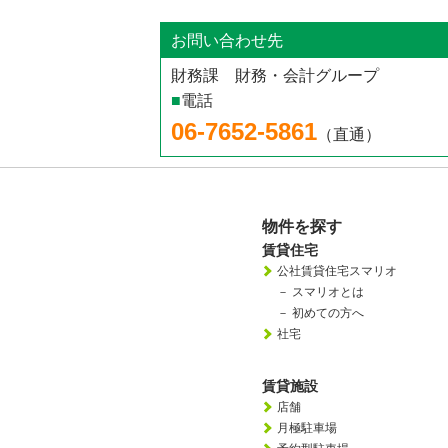
お問い合わせ先
財務課 財務・会計グループ
■
電話
06-7652-5861
（直通）
物件を探す
賃貸住宅
公社賃貸住宅スマリオ
－
スマリオとは
－
初めての方へ
社宅
賃貸施設
店舗
月極駐車場