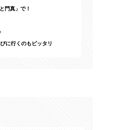
ーと⾨真」で！
♪
遊びに⾏くのもピッタリ