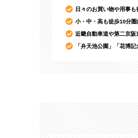
⽇々のお買い物や⽤事も
小・中・高も徒歩10分
近畿自動車道や第二京阪
「弁天池公園」「花博記