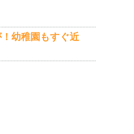
が！幼稚園もすぐ近
。