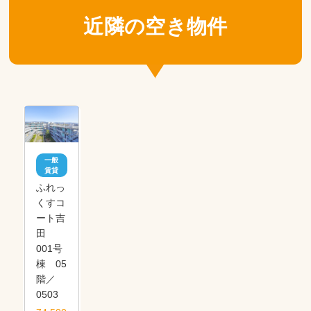
近隣の空き物件
一般
賃貸
ふれっ
くすコ
ート吉
田
001号
棟 05
階／
0503