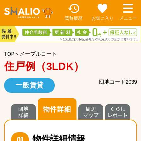
閲覧履歴
お気に入り
TOP
メープルコート
住戸例（3LDK）
団地コード2039
一般賃貸
物件詳細
団地
周辺
くらし
詳細
マップ
レポート
01
物件詳細情報