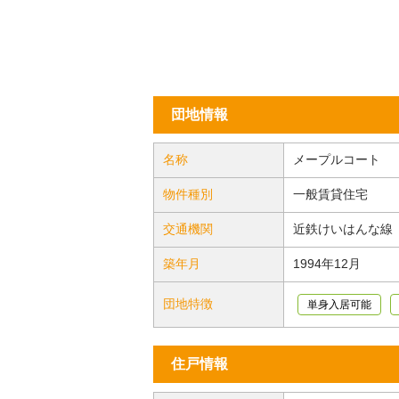
団地情報
名称
メープルコート
物件種別
一般賃貸住宅
交通機関
近鉄けいはんな線
築年月
1994年12月
団地特徴
単身入居可能
住戸情報