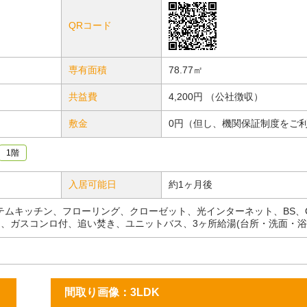
QRコード
専有面積
78.77㎡
共益費
4,200円 （公社徴収）
敷金
0円（但し、機関保証制度をご
1階
入居可能日
約1ヶ月後
テムキッチン、フローリング、クローゼット、光インターネット、BS、C
ン、ガスコンロ付、追い焚き、ユニットバス、3ヶ所給湯(台所・洗面・浴
間取り画像：3LDK