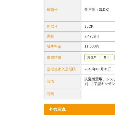
棟階号
住戸例（3LDK）
間取り
3LDK
家賃
7.47万円
駐車料金
11,000円
部屋特徴
角住戸
西BL
定期借家入居期限
2040年03月31日
洗濯機置場、シス
設備
別、L字型キッチ
特典
外観写真