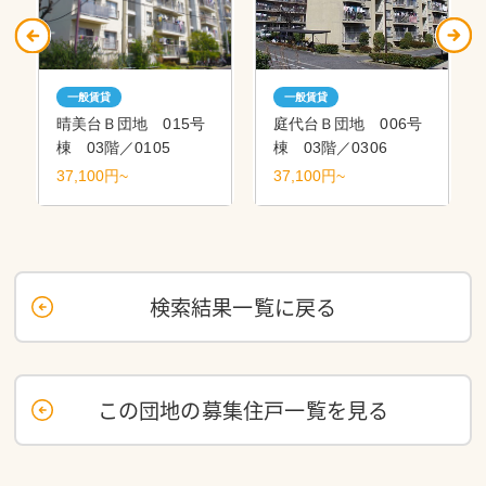
一般賃貸
一般賃貸
晴美台Ｂ団地 015号
庭代台Ｂ団地 006号
棟 03階／0105
棟 03階／0306
37,100円~
37,100円~
検索結果一覧に戻る
この団地の募集住戸一覧を見る