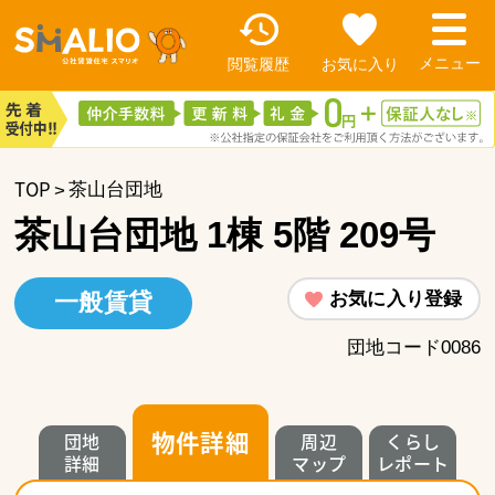
閲覧履歴
お気に入り
TOP
茶山台団地
茶山台団地 1棟 5階 209号
お気に入り登録
一般賃貸
団地コード0086
物件詳細
団地
周辺
くらし
詳細
マップ
レポート