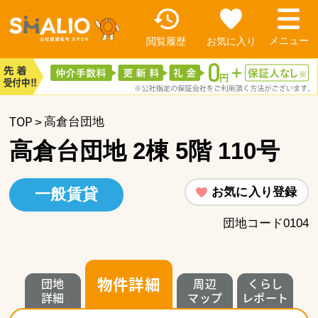
閲覧履歴
お気に入り
TOP
高倉台団地
高倉台団地 2棟 5階 110号
お気に入り登録
一般賃貸
団地コード0104
物件詳細
団地
周辺
くらし
詳細
マップ
レポート