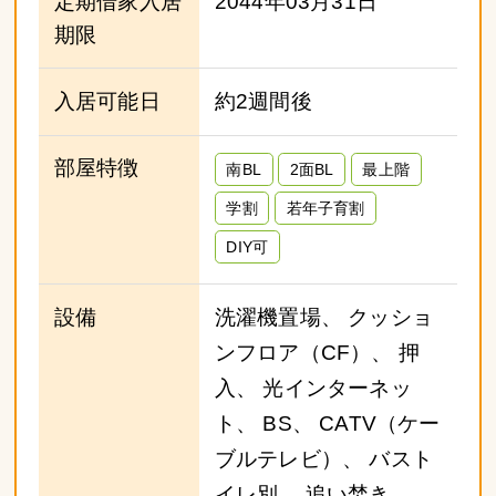
定期借家入居
2044年03月31日
期限
入居可能日
約2週間後
部屋特徴
南BL
2面BL
最上階
学割
若年子育割
DIY可
設備
洗濯機置場、 クッショ
ンフロア（CF）、 押
入、 光インターネッ
ト、 BS、 CATV（ケー
ブルテレビ）、 バスト
イレ別、 追い焚き、