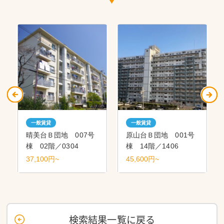
一般賃貸
一般賃貸
晴美台Ｂ団地 007号
原山台Ｂ団地 001号
棟 02階／0304
棟 14階／1406
37,100円~
45,600円~
検索結果一覧に戻る