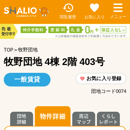
閲覧履歴
お気に入り
TOP
牧野団地
牧野団地 4棟 2階 403号
お気に入り登録
一般賃貸
団地コード0074
物件詳細
団地
周辺
くらし
詳細
マップ
レポート