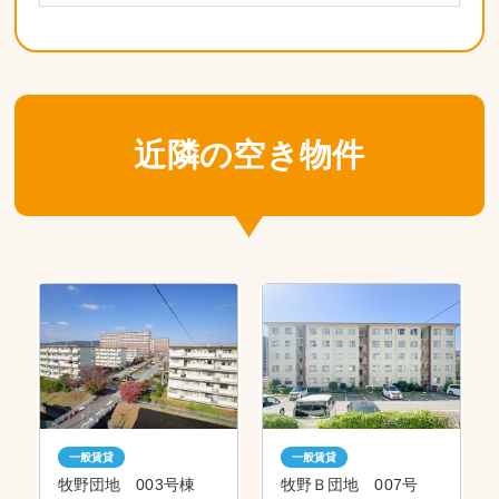
近隣の空き物件
一般賃貸
一般賃貸
牧野団地 003号棟
牧野Ｂ団地 007号