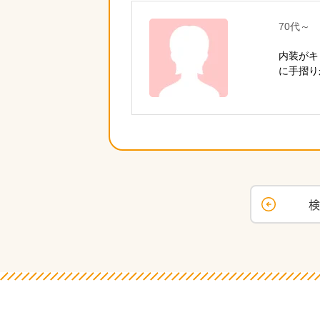
70代～
内装がキ
に手摺り