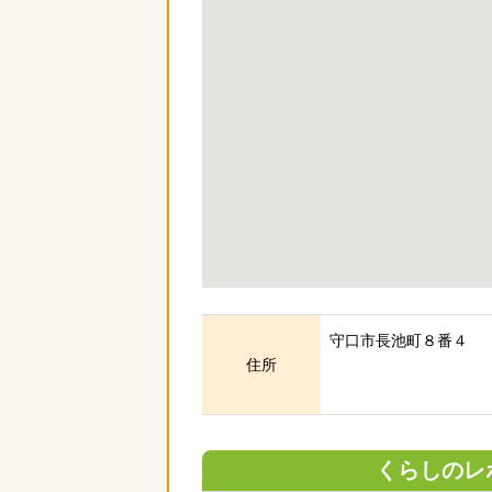
守口市長池町８番４
住所
くらしのレ