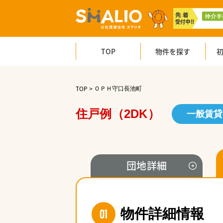
TOP
物件を探す
TOP
ＯＰＨ守口長池町
住戸例（2DK）
一般賃貸
団地
詳細
01
物件詳細情報