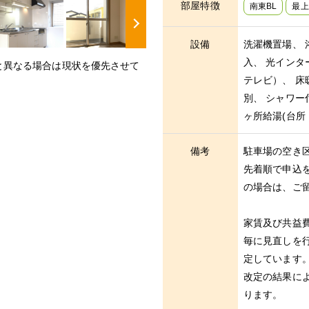
部屋特徴
南東BL
最上
設備
洗濯機置場、 
入、 光インター
と異なる場合は現状を優先させて
テレビ）、 床
別、 シャワー
ヶ所給湯(台所
備考
駐車場の空き
先着順で申込
の場合は、ご
家賃及び共益
毎に見直しを
定しています
改定の結果に
ります。