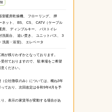
階
浴室暖房乾燥機、 フローリング、 押
ネット、 BS、 CS、 CATV（ケーブル
暖房、 ディンプルキー、 バストイレ
付洗面台、 追い焚き、 ユニットバス、 3
・洗面・浴室)、 エレベータ
区画が残りわずかとなっております。
を受付ておりますので、 駐車場をご希望
留意ください。
費（公社徴収のみ）については、概ね3年
行っており、次回改定は令和9年4月を予
。
より、表示の家賃等が変動する場合があ