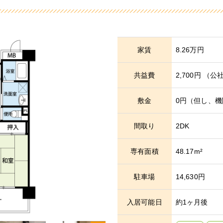
家賃
8.26万円
共益費
2,700円
（公
敷金
0円（但し、
間取り
2DK
専有面積
48.17m²
駐車場
14,630円
入居可能日
約1ヶ月後