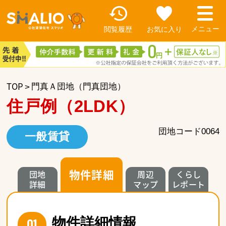
閲覧履歴
お気に入り
TOP
門真Ａ団地（門真団地）
住戸例（2LDK）
団地コード0064
一般賃貸
物件詳細
団地
周辺
くらし
詳細
マップ
レポート
01
物件詳細情報