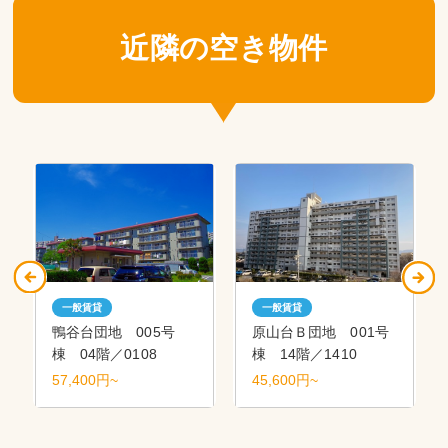
近隣の空き物件
一般賃貸
一般賃貸
鴨谷台団地 005号
原山台Ｂ団地 001号
棟 04階／0108
棟 14階／1410
57,400円~
45,600円~