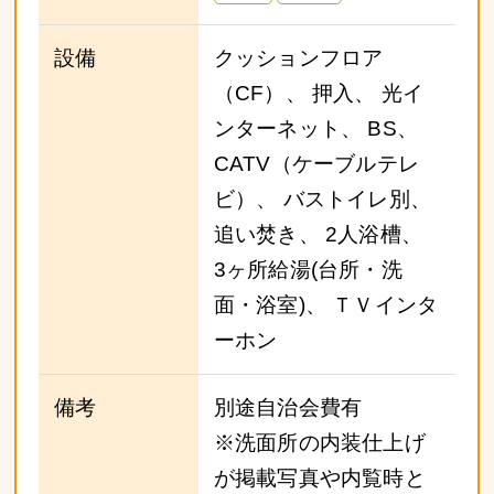
設備
クッションフロア
（CF）、 押入、 光イ
ンターネット、 BS、
CATV（ケーブルテレ
ビ）、 バストイレ別、
追い焚き、 2人浴槽、
3ヶ所給湯(台所・洗
面・浴室)、 ＴＶインタ
ーホン
備考
別途自治会費有
※洗面所の内装仕上げ
が掲載写真や内覧時と