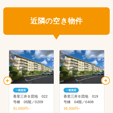
近隣の空き物件
一般賃貸
一般賃貸
香里三井Ｂ団地 022
香里三井Ｂ団地 019
号棟 05階／0209
号棟 04階／0408
91,000円~
38,300円~