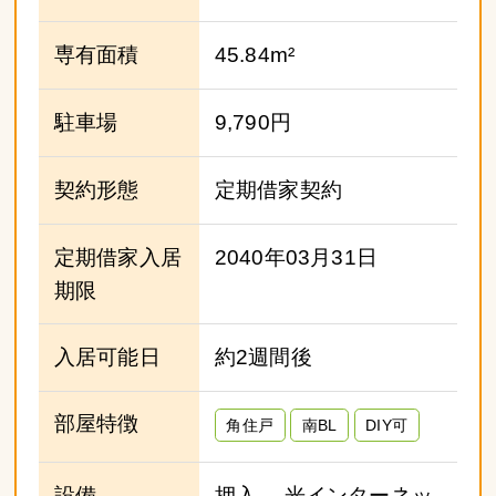
専有面積
45.84m²
駐車場
9,790円
契約形態
定期借家契約
定期借家入居
2040年03月31日
期限
入居可能日
約2週間後
部屋特徴
角住戸
南BL
DIY可
設備
押入、 光インターネッ