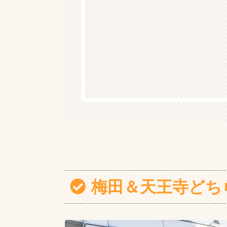
梅田＆天王寺どち