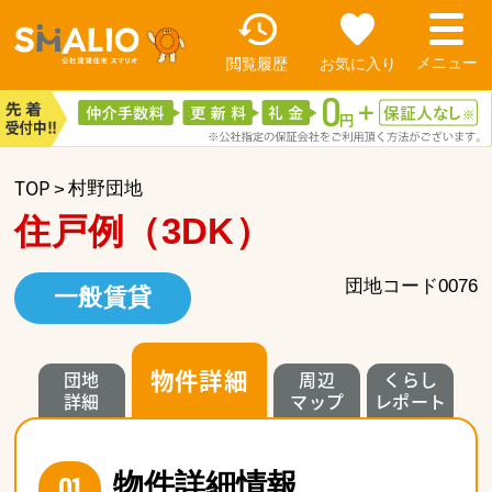
閲覧履歴
お気に入り
TOP
村野団地
住戸例（3DK）
団地コード0076
一般賃貸
物件詳細
団地
周辺
くらし
詳細
マップ
レポート
01
物件詳細情報