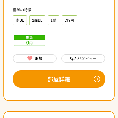
南BL
2面BL
1階
DIY可
360°ビュー
追加
部屋詳細