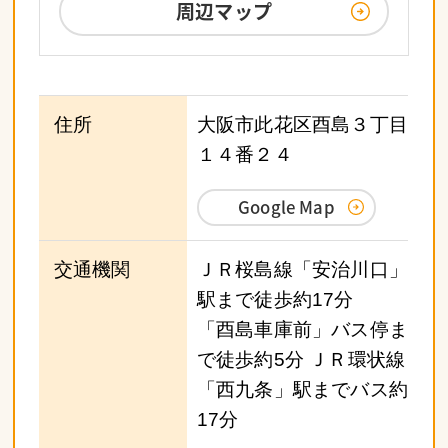
周辺マップ
住所
大阪市此花区酉島３丁目
１４番２４
Google Map
交通機関
ＪＲ桜島線「安治川口」
駅まで徒歩約17分
「酉島車庫前」バス停ま
で徒歩約5分 ＪＲ環状線
「西九条」駅までバス約
17分