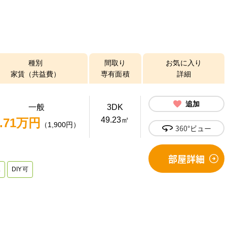
種別
間取り
お気に入り
家賃（共益費）
専有面積
詳細
追加
一般
3DK
49.23㎡
3.71万円
（1,900円）
360°ビュー
部屋詳細
L
DIY可