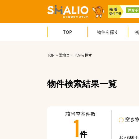
TOP
物件を探す
TOP
団地コードから探す
物件検索結果一覧
1
該当空室件数
空き
件
並び替