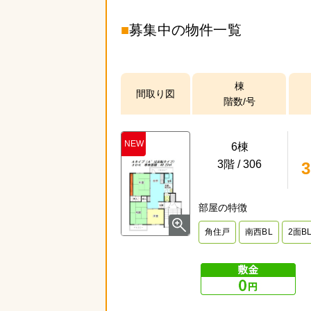
■
募集中の物件一覧
棟
間取り図
階数/号
NEW
6棟
3階 / 306
角住戸
南西BL
2面B