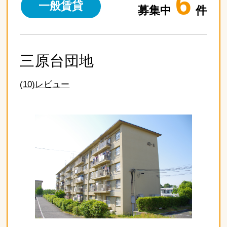
6
一般賃貸
募集中
件
三原台団地
(10)レビュー