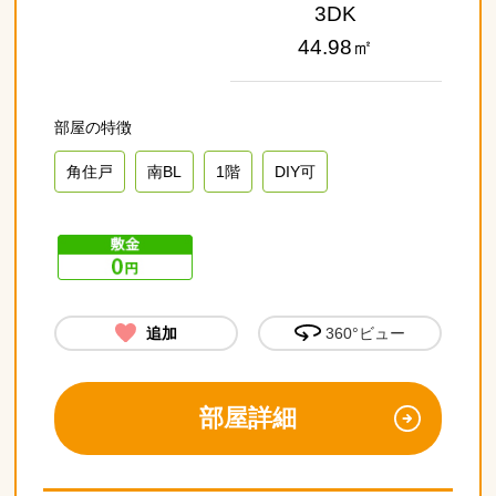
3DK
44.98㎡
角住戸
南BL
1階
DIY可
追加
360°ビュー
部屋詳細