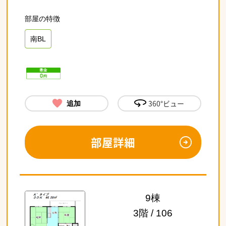
南BL
360°ビュー
追加
部屋詳細
9棟
3階 / 106