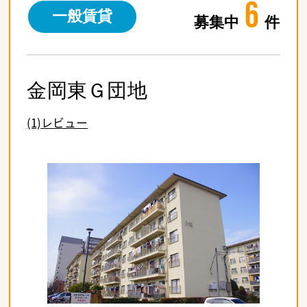
6
一般賃貸
募集中
件
金岡東Ｇ団地
(1)レビュー