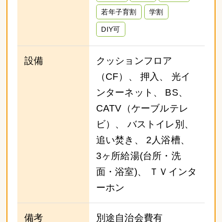
若年子育割
学割
DIY可
設備
クッションフロア
（CF）、 押入、 光イ
ンターネット、 BS、
CATV（ケーブルテレ
ビ）、 バストイレ別、
追い焚き、 2人浴槽、
3ヶ所給湯(台所・洗
面・浴室)、 ＴＶインタ
ーホン
備考
別途自治会費有